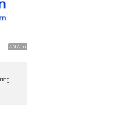
© Al-Anon
ring