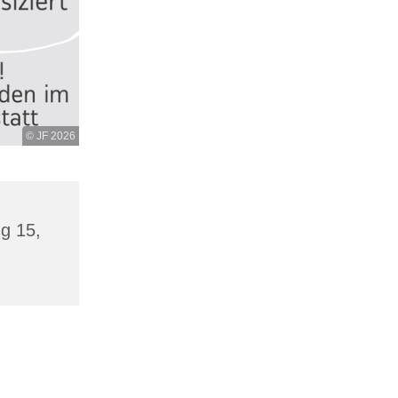
© JF 2026
g 15,