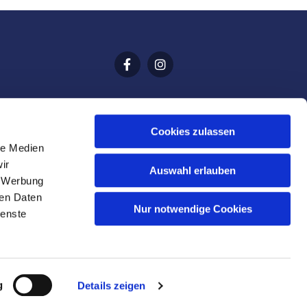
Cookies zulassen
le Medien
ir
Auswahl erlauben
, Werbung
ren Daten
Nur notwendige Cookies
ienste
g
Details zeigen