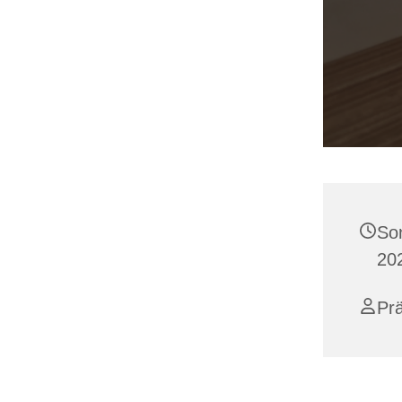
So
20
Prä