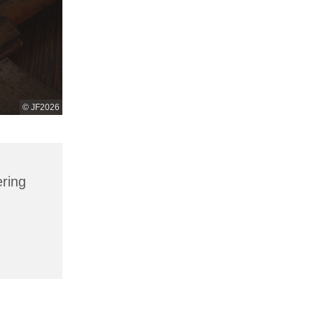
© JF2026
ring