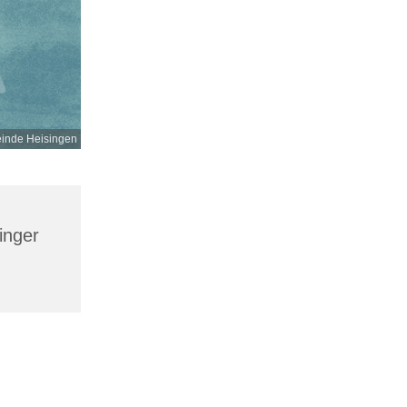
einde Heisingen
inger